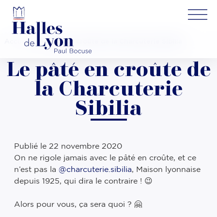
Accueil
»
Le pâté en croûte de la Charcuterie Sibilia
Le pâté en croûte de
la Charcuterie
Sibilia
Publié le
22 novembre 2020
On ne rigole jamais avec le pâté en croûte, et ce
n’est pas la
@charcuterie.sibilia
, Maison lyonnaise
depuis 1925, qui dira le contraire ! 😉 ⠀
⠀
Alors pour vous, ça sera quoi ? 🤗 ⠀
⠀