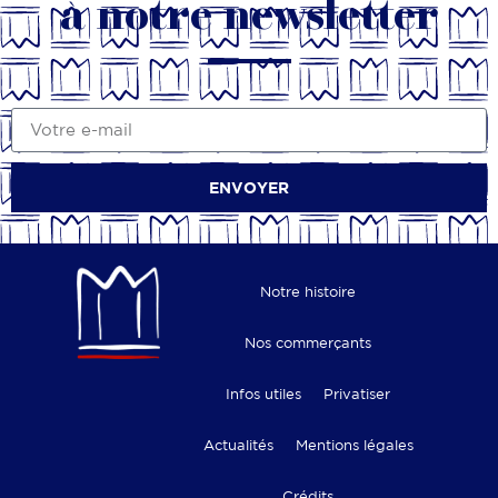
à notre newsletter
ENVOYER
Notre histoire
Nos commerçants
Infos utiles
Privatiser
Actualités
Mentions légales
Crédits