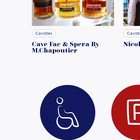
DÉCO
Cavistes
Cavist
Cave Fac & Spera By
Nico
M.Chapoutier