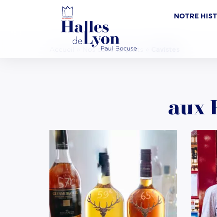
NOTRE HIS
Accueil
»
Nos commerçants
»
Cavistes
aux 
Cave Fac & Spera By
Nico
M.Chapoutier
DÉCOUVRIR
LI