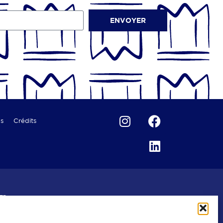
ENVOYER
es
Crédits
 Bocuse
rs
Ecaillers
Epiceries fines
Fromagers
alités italiennes
Traiteurs
Volaillers