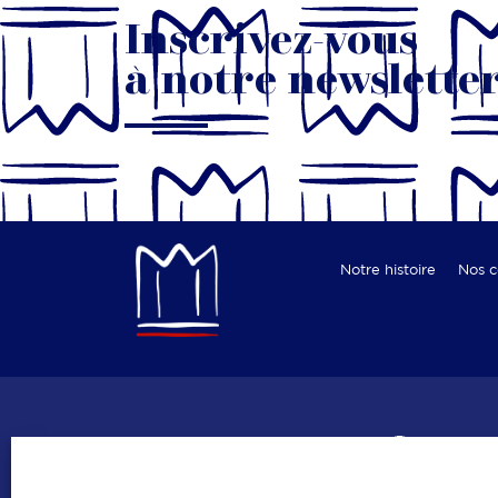
Inscrivez-vous
à notre newslette
Notre histoire
Nos 
Les co
Bouchers – Rôtisserie
Boulangers – pâtissi
Fruits & légumes
Poissonniers
Que