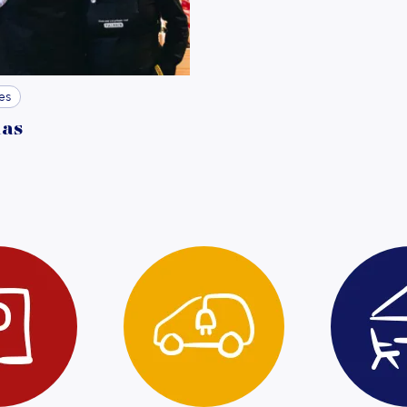
UVRIR
es
las