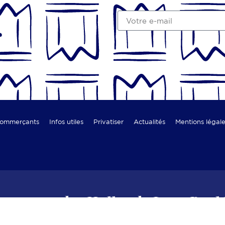
r
commerçants
Infos utiles
Privatiser
Actualités
Mentions légal
mmerces des Halles de Lyon Paul
ers – chocolatiers
Cafés, bars & restaurants
Cavistes
Charcutie
nelles
Spécialités du Moyen-Orient
Spécialités ibériques
Spéci