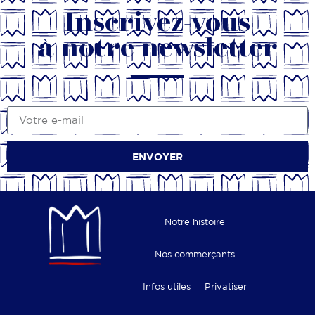
Inscrivez-vous
à notre newsletter
ENVOYER
Notre histoire
Nos commerçants
Infos utiles
Privatiser