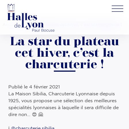
Accueil
»
La star du plateau cet hiver, c’est la charcuterie !
La star du plateau
cet hiver, c’est la
charcuterie !
Publié le
4 février 2021
La Maison Sibilia, Charcuterie Lyonnaise depuis
1925, vous propose une sélection des meilleures
spécialités lyonnaises à laquelle il sera difficile de
dire non… 😍 🤗 ⠀
⠀
ℹ️
@charcuterie.sibilia
⠀