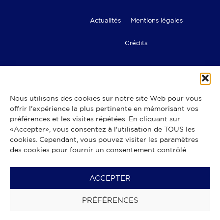
Actualités
Mentions légales
Crédits
Nous utilisons des cookies sur notre site Web pour vous
offrir l'expérience la plus pertinente en mémorisant vos
Les commerces des Halles de
préférences et les visites répétées. En cliquant sur
Lyon Paul Bocuse
«Accepter», vous consentez à l'utilisation de TOUS les
Bouchers – Rôtisserie
Boulangers – pâtissiers – chocolatiers
cookies. Cependant, vous pouvez visiter les paramètres
Cafés, bars & restaurants
Cavistes
Charcutiers
Ecaillers
des cookies pour fournir un consentement contrôlé.
Epiceries fines
Fromagers
Fruits & légumes
Poissonniers
Quenelles
Spécialités du Moyen-Orient
Spécialités ibériques
Spécialités italiennes
Traiteurs
ACCEPTER
Volaillers
PRÉFÉRENCES