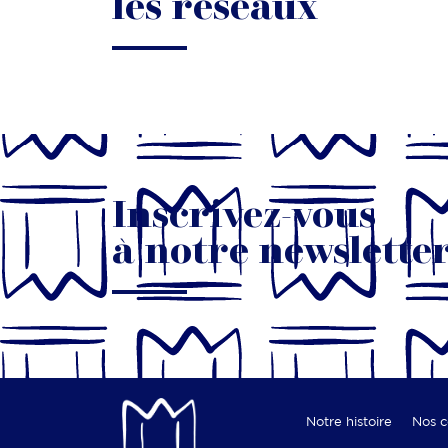
les réseaux
Inscrivez-vous
à notre newslette
Notre histoire
Nos 