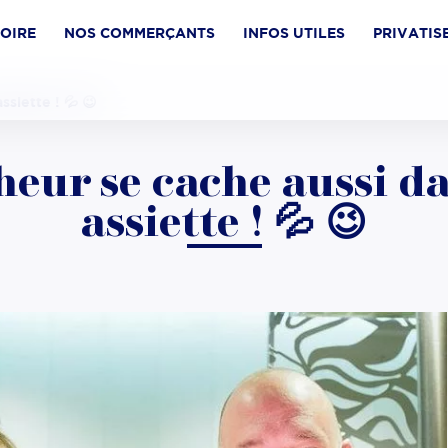
TOIRE
NOS COMMERÇANTS
INFOS UTILES
PRIVATIS
ssiette ! 💦 😉
heur se cache aussi d
assiette ! 💦 😉