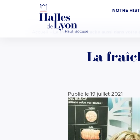
NOTRE HIS
Accueil
»
La fraîcheur se cache aussi dans votre a
La fraîc
Publié le
19 juillet 2021