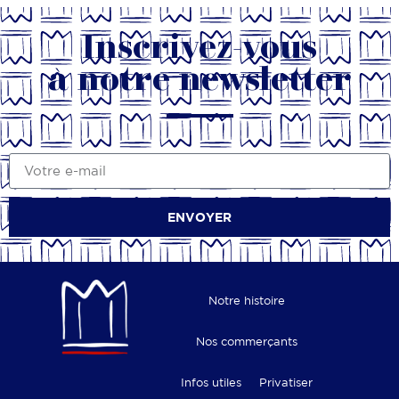
Inscrivez-vous
à notre newsletter
ENVOYER
Notre histoire
Nos commerçants
Infos utiles
Privatiser