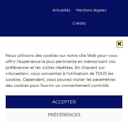
Actualités
Mentions légales
Crédits
Nous utilisons des cookies sur notre site Web pour vous
offrir l'expérience la plus pertinente en mémorisant vos
Les commerces des Halles de
préférences et les visites répétées. En cliquant sur
Lyon Paul Bocuse
«Accepter», vous consentez à l'utilisation de TOUS les
Bouchers – Rôtisserie
Boulangers – pâtissiers – chocolatiers
cookies. Cependant, vous pouvez visiter les paramètres
Cafés, bars & restaurants
Cavistes
Charcutiers
Ecaillers
des cookies pour fournir un consentement contrôlé.
Epiceries fines
Fromagers
Fruits & légumes
Poissonniers
Quenelles
Spécialités du Moyen-Orient
Spécialités ibériques
Spécialités italiennes
Traiteurs
ACCEPTER
Volaillers
PRÉFÉRENCES