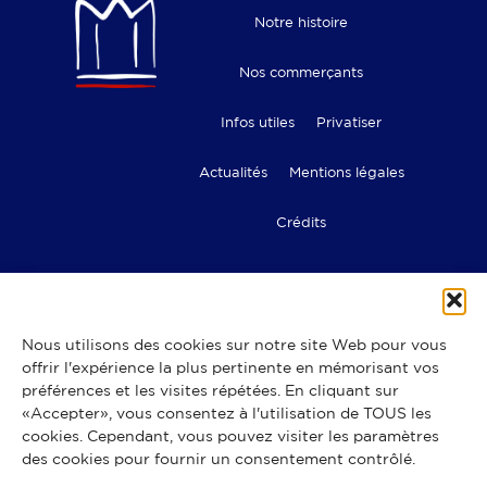
Notre histoire
Nos commerçants
Infos utiles
Privatiser
Actualités
Mentions légales
Crédits
Nous utilisons des cookies sur notre site Web pour vous
offrir l'expérience la plus pertinente en mémorisant vos
Les commerces des Halles de
préférences et les visites répétées. En cliquant sur
Lyon Paul Bocuse
«Accepter», vous consentez à l'utilisation de TOUS les
Bouchers – Rôtisserie
Boulangers – pâtissiers – chocolatiers
cookies. Cependant, vous pouvez visiter les paramètres
Cafés, bars & restaurants
Cavistes
Charcutiers
Ecaillers
des cookies pour fournir un consentement contrôlé.
Epiceries fines
Fromagers
Fruits & légumes