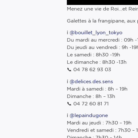
Menez une vie de Roi…et Reine
Galettes à la frangipane, aux
ℹ️
@bouillet_lyon_tokyo
Du mardi au mercredi : 09h -
Du jeudi au vendredi : 9h -19
Le samedi : 8h30 -19h
Le dimanche : 8h30 -13h
📞 04 78 62 93 03
ℹ️
@delices.des.sens
Mardi à samedi : 8h – 19h
Dimanche : 8h – 13h
📞 04 72 60 81 71
ℹ️
@lepaindugone
Mardi au jeudi : 7h30 – 19h
Vendredi et samedi : 7h30 – 
Dimanche : 7h30 – 14h