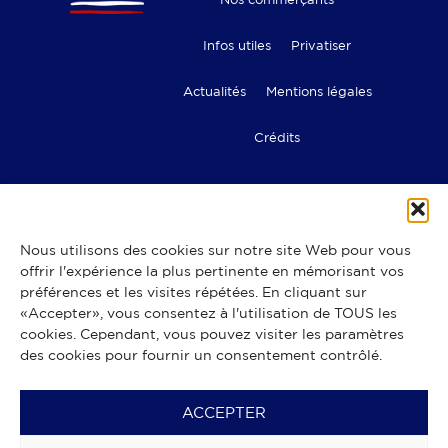
Infos utiles
Privatiser
Actualités
Mentions légales
Crédits
Nous utilisons des cookies sur notre site Web pour vous
offrir l'expérience la plus pertinente en mémorisant vos
Les commerces des Halles de
préférences et les visites répétées. En cliquant sur
Lyon Paul Bocuse
«Accepter», vous consentez à l'utilisation de TOUS les
Bouchers – Rôtisserie
Boulangers – pâtissiers – chocolatiers
cookies. Cependant, vous pouvez visiter les paramètres
Cafés, bars & restaurants
Cavistes
Charcutiers
Ecaillers
des cookies pour fournir un consentement contrôlé.
Epiceries fines
Fromagers
Fruits & légumes
Poissonniers
Quenelles
Spécialités du Moyen-Orient
Spécialités ibériques
Spécialités italiennes
Traiteurs
ACCEPTER
Volaillers