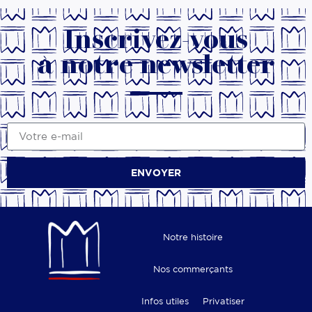
Inscrivez-vous
à notre newsletter
ENVOYER
Notre histoire
Nos commerçants
Infos utiles
Privatiser