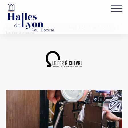
Accueil
»
Nos commerçants
»
Cafés, bars & restaurants
»
Le fer à cheval