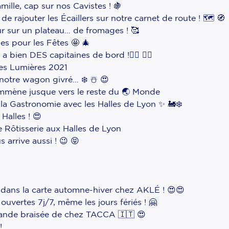
mille, cap sur nos Cavistes ! 🍇
de rajouter les Écaillers sur notre carnet de route ! 🗺️ 🧭
ur sur un plateau… de fromages ! 🥰
les pour les Fêtes 🤩 🎄
 bien DES capitaines de bord !🧑‍✈️ 👨‍✈️
des Lumières 2021
 notre wagon givré… ❄️ ☃️ 😍
emmène jusque vers le reste du 🌏 Monde
 la Gastronomie avec les Halles de Lyon ✨ 🚂❄️
Halles ! 😍
Rôtisserie aux Halles de Lyon
arrive aussi ! 😉 😝
dans la carte automne-hiver chez AKLÉ ! 😍😍
uvertes 7j/7, même les jours fériés ! 🤗
 viande braisée de chez TACCA 🇮🇹 😍
!