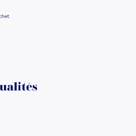
chet
ualités