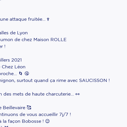
 une attaque fruitée…🍷
lles de Lyon
x saumon de chez Maison ROLLE
r !
llers 2021
de Chez Léon
proche… 🌀 🤤
st mignon, surtout quand ça rime avec SAUCISSON !
n des mets de haute charcuterie… 👀
Beillevaire 🥰
ons de vous accueillir 7j/7 !
à la façon Bobosse ! 😉