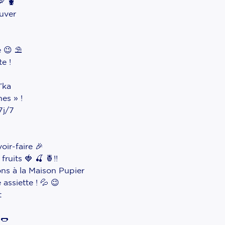
🦐 🦞
ouver
 😉 ⛱️
e !
’ka
es » !
7j/7
oir-faire 🎉 ⠀
ruits 🍓 🍒 🍍!!
ns à la Maison Pupier
assiette ! 💦 😉
t
 🌭