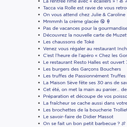
La rentrée rime avec « écaillers » ! 🦪 
Tacca via Rolle est ravie de vous retr
On vous attend chez Julie & Caroline
Mmmmh la crème glacée 🤤 🍦 ⠀
Pas de vacances pour la gourmandise
Découvrez la nouvelle carte de Muzett
Les chaussons de Toké
Venez vous régaler au restaurant Inch
C’est l’heure de l’apéro « Chez les Gon
Le restaurant Resto Halles est ouvert 
Les burgers des Garçons Bouchers
Les truffes de Passionnément Truffes
La Maison Sève fête ses 30 ans de sav
Cet été, on met la main au panier… de f
Préparation et découpe de vos poisso
La fraîcheur se cache aussi dans votre 
Les brochettes de la boucherie Trollie
Le savoir-faire de Didier Massot
On se fait un bon petit barbecue ? 🍖